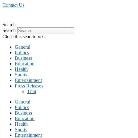
Skip
Contact Us
to
content
Search
Search
Close this search box.
General
Politics
Business
Education
Health
Sports
Entertainment
Press Releases
Thai
General
Politics
Business
Education
Health
Sports
Entertainment