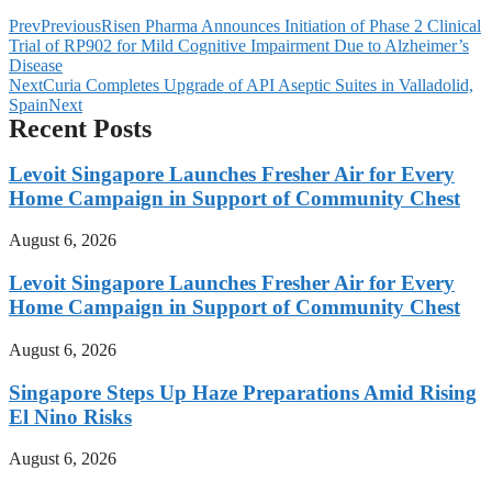
Prev
Previous
Risen Pharma Announces Initiation of Phase 2 Clinical
Trial of RP902 for Mild Cognitive Impairment Due to Alzheimer’s
Disease
Next
Curia Completes Upgrade of API Aseptic Suites in Valladolid,
Spain
Next
Recent Posts
Levoit Singapore Launches Fresher Air for Every
Home Campaign in Support of Community Chest
August 6, 2026
Levoit Singapore Launches Fresher Air for Every
Home Campaign in Support of Community Chest
August 6, 2026
Singapore Steps Up Haze Preparations Amid Rising
El Nino Risks
August 6, 2026