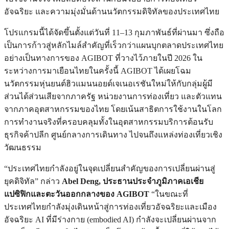
อัจฉริยะ และความมุ่งมั่นด้านนวัตกรรมดิจิทัลของประเทศไทย
โปรแกรมนี้ได้จัดขึ้นตั้งแต่วันที่ 11–13 กุมภาพันธ์ที่ผ่านมา ซึ่งถือ
เป็นการก้าวสู่หลักไมล์สำคัญที่เร็วกว่าแผนบุกตลาดประเทศไทย
อย่างเป็นทางการของ AGIBOT ที่วางไว้ภายในปี 2026 ใน
ระหว่างการมาเยือนไทยในครั้งนี้ AGIBOT ได้เผยโฉม
นวัตกรรมหุ่นยนต์ฮิวแมนนอยด์เจเนอเรชันใหม่ให้กับกลุ่มผู้มี
ส่วนได้ส่วนเสียจากภาครัฐ หน่วยงานการท่องเที่ยว และตัวแทน
จากภาคอุตสาหกรรมของไทย โดยเน้นสาธิตการใช้งานในโลก
การทำงานจริงที่ครอบคลุมทั้งในอุตสาหกรรมบริการต้อนรับ
ธุรกิจค้าปลีก ศูนย์กลางการเดินทาง ไปจนถึงแหล่งท่องเที่ยวเชิง
วัฒนธรรม
“ประเทศไทยกำลังอยู่ในจุดเปลี่ยนสำคัญของการเปลี่ยนผ่านสู่
ยุคดิจิทัล” กล่าว
Abel Deng, ประธานประจำภูมิภาคเอเชีย
แปซิฟิกและตะวันออกกลางของ
AGIBOT
“ในขณะที่
ประเทศไทยกำลังมุ่งเดินหน้าสู่การท่องเที่ยวอัจฉริยะและเมือง
อัจฉริยะ AI ที่มีร่างกาย (embodied AI) กำลังจะเปลี่ยนผ่านจาก