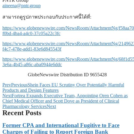
PNTR Group
aineena@pntr.group
สามารถดูรูปภาพประกอบกับประกาศนี้ได้ที่:
https://www.globenewswire.com/NewsRoom/AttachmentNg/f58aa70
f0bd-4ba4-a4c0-37c05a22c3fc
https://www.globenewswire.com/NewsRoom/AttachmentNg/214962
f4c7-478e-add1-83e6d845543f
https://www.globenewswire.com/NewsRoom/AttachmentNg/68f1d5
3e6a-4b45-a86c-aba0944e6ddc
GlobeNewswire Distribution ID 9655428
Prev
Previous
Shein Faces EU Scrutiny Over Potentially Harmful
Products and Design Features
Next
Fortrea Expands Executive Team, Appointing Oren Cohen as
Chief Medical Officer and Scott Dove as President of Clinical
Pharmacology Services
Next
Recent Posts
Former CPA and International Fugitive to Face
Charges of Failing to Report Foreign Bank