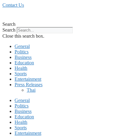
Skip
Contact Us
to
content
Search
Search
Close this search box.
General
Politics
Business
Education
Health
Sports
Entertainment
Press Releases
Thai
General
Politics
Business
Education
Health
Sports
Entertainment