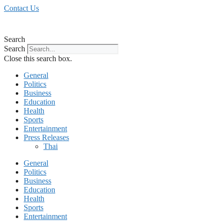
Skip
Contact Us
to
content
Search
Search
Close this search box.
General
Politics
Business
Education
Health
Sports
Entertainment
Press Releases
Thai
General
Politics
Business
Education
Health
Sports
Entertainment